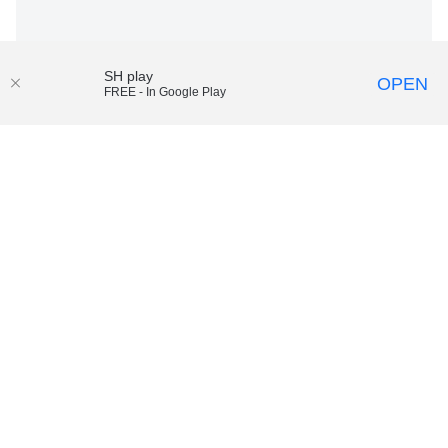
SH play
OPEN
FREE - In Google Play
Vad händer med kunskap när allt rasar och byggs upp
igen?
Poddar från Södertörns högskola
00:48
Lyssna på våra poddar