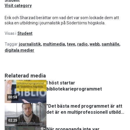
Student
Visit category
Erik och Sharzad berättar om vad det var som lockade dem att
söka en utbildning i journalistik på Södertörns högskola.
Visas i
Student
Taggar
journalistik
,
multimedia
,
teve
,
radio
,
webb
,
samhälle
,
digitala medier
Relaterad media
I höst startar
bibliotekarieprogrammet
00:58
"Det bästa med programmet är att
det är en multiprofessionell utbild
...
02:25
När propaganda inte var