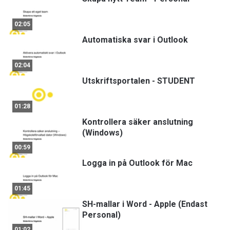
02:05
Automatiska svar i Outlook
02:04
Utskriftsportalen - STUDENT
01:28
Kontrollera säker anslutning
(Windows)
00:59
Logga in på Outlook för Mac
01:45
SH-mallar i Word - Apple (Endast
Personal)
01:02