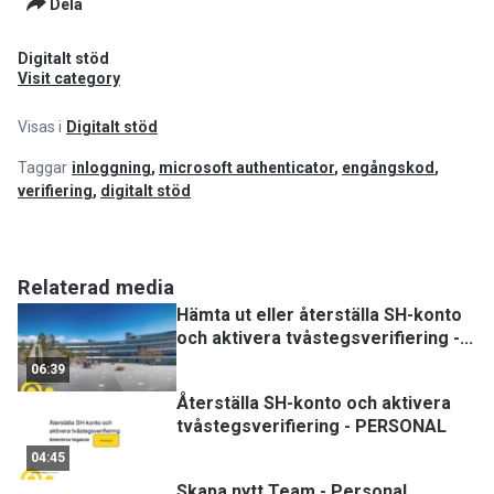
Dela
Digitalt stöd
Visit category
Visas i
Digitalt stöd
Taggar
inloggning
,
microsoft authenticator
,
engångskod
,
verifiering
,
digitalt stöd
Relaterad media
Hämta ut eller återställa SH-konto
och aktivera tvåstegsverifiering -
...
06:39
Återställa SH-konto och aktivera
tvåstegsverifiering - PERSONAL
04:45
Skapa nytt Team - Personal