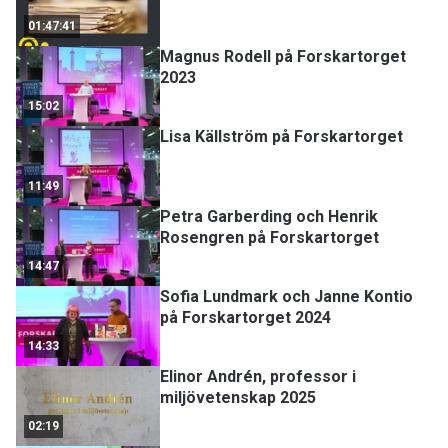
01:47:41
Magnus Rodell på Forskartorget
2023
15:02
Lisa Källström på Forskartorget
11:49
Petra Garberding och Henrik
Rosengren på Forskartorget
14:47
Sofia Lundmark och Janne Kontio
på Forskartorget 2024
14:33
Elinor Andrén, professor i
miljövetenskap 2025
02:19