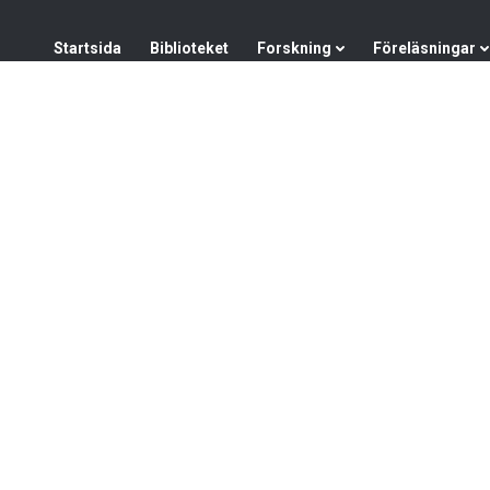
Startsida
Startsida
Biblioteket
Forskning
Föreläsningar
Biblioteket
Forskning
Föreläsningar
Instruktionsfilmer
Konferenser
Direktsänd
Student