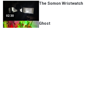
The Somon Wristwatch
02:30
Ghost
03:51
Cloud Lamp
01:26
Domebient
02:56
The Gatekeeper
02:37
SEASONIX