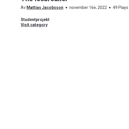
Av
Mattias Jacobsson
november 16e, 2022
49 Plays
Studentprojekt
Visit category
Result from the course in Interactive Media Design.
Students:
Anna Begström
More Info
Visas i
Studentprojekt
Taggar
students
,
interactive media design
,
master
,
medi